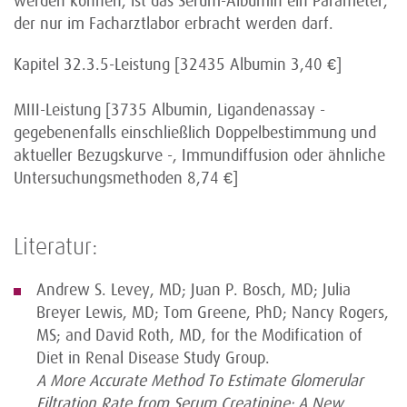
werden können, ist das Serum-Albumin ein Parameter,
der nur im Facharztlabor erbracht werden darf.
Kapitel 32.3.5-Leistung [32435 Albumin 3,40 €]
MIII-Leistung [3735 Albumin, Ligandenassay -
gegebenenfalls einschließlich Doppelbestimmung und
aktueller Bezugskurve -, Immundiffusion oder ähnliche
Untersuchungsmethoden 8,74 €]
Literatur:
Andrew S. Levey, MD; Juan P. Bosch, MD; Julia
Breyer Lewis, MD; Tom Greene, PhD; Nancy Rogers,
MS; and David Roth, MD, for the Modification of
Diet in Renal Disease Study Group.
A More Accurate Method To Estimate Glomerular
Filtration Rate from Serum Creatinine: A New