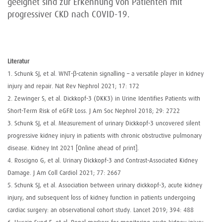
geeignet sind zur Erkennung von Patienten mit
progressiver CKD nach COVID-19.
Literatur
1. Schunk SJ, et al. WNT-β-catenin signalling – a versatile player in kidney
injury and repair. Nat Rev Nephrol 2021; 17: 172
2. Zewinger S, et al. Dickkopf-3 (DKK3) in Urine Identifies Patients with
Short-Term Risk of eGFR Loss. J Am Soc Nephrol 2018; 29: 2722
3. Schunk SJ, et al. Measurement of urinary Dickkopf-3 uncovered silent
progressive kidney injury in patients with chronic obstructive pulmonary
disease. Kidney Int 2021 [Online ahead of print].
4. Roscigno G, et al. Urinary Dickkopf-3 and Contrast-Associated Kidney
Damage. J Am Coll Cardiol 2021; 77: 2667
5. Schunk SJ, et al. Association between urinary dickkopf-3, acute kidney
injury, and subsequent loss of kidney function in patients undergoing
cardiac surgery: an observational cohort study. Lancet 2019; 394: 488