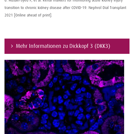
6. Husain-Syed F, et al. Renal markers for monitoring acute kidney injury
transition to chronic kidney disease after COVID-19. Nephrol Dial Transplant
2021 [Online ahead of print].
Mehr Informationen zu Dickkopf 3 (DKK3)