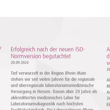
/
Erfolgreich nach der neuen ISO-
A
Normversion begutachtet
d
20.09.2024
v
2
Tief verwurzelt in der Region Rhein-Main
stehen wir seit vielen Jahren für die regionale
A
und überregionale laboratoriumsmedizinische
M
Versorgung in Hessen. Davon über 20 Jahre als
A
akkreditiertes medizinisches Labor für
3
Laboratoriumsdiagnostik nach höchsten
E