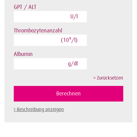
GPT / ALT
U/l
Thrombozytenanzahl
9
(10
/l)
Albumin
g/dl
Beschreibung anzeigen