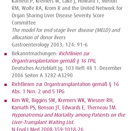
Kameth P, Kremers W, Lake J, Howard T, Merion
RM, Wolfe RA, Krom R and the United Network for
Organ Sharing Liver Disease Severity Score
Committee
The model for end-stage liver disease (MELD) and
allocation of donor livers
Gastroenterology 2003; 124: 91–6
Bekanntmachungen:
Richtlinien zur
Organtransplantation gemäß § 16 TPG
,
Deutsches Ärzteblatt Jg. 103 Heft 48 1. Dezember
2006 Seiten A 3282-A3290
Richtlinien zur Organtransplantation gemäß § 16
Abs. 1 Nrn. 2 und 5 TPG
Kim WR, Biggins SW, Kremers WK, Wiesner RH,
Kamath PS, Benson JT, Edwards E, Therneau TM.
Hyponatremia and Mortality among Patients on the
Liver-Transplant Waiting List.
N Engl J Med 2008;359:1018-26